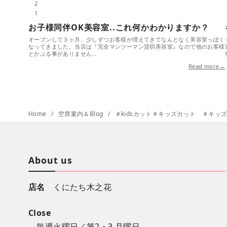
2
1
お子様同伴OK美容室..これ何かわかりますか？
オープンして３ヶ月。少しずつお客様が増えてきてなんとなく美容室っぽく
なってきました。当店は『完全マンツーマン貸切美容室』なので他のお客様
とかぶる事がありません…
Read more→
Home
空席案内＆Blog
＃kidsカット＃キッズカット ＃キッズカット女の
About us
店名
くにたち木之花
Close
毎週火曜日／第2・3 月曜日