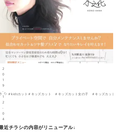
2
0
1
9
-
ット 男の子 ＃くにたち木之花 #いいね国立 #国立美容室 #国立市美容室＃２席の
＃kidsカット＃キッズカット ＃キッズカット女の子 ＃キッズカット 男の子
1
2
-
0
4
最近チラシの内容がリニューアル↓