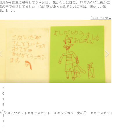
旭川から国立に移転して５ヶ月目。 気が付けば師走。 昨年の今頃は確かに
雪の中で生活してました↓ ↑我が家があった近所とお店周辺。懐かしい光
景… &nb…
Read more→
2
0
1
9
-
ット 男の子 ＃くにたち木之花 #いいね国立 #国立美容室 #国立市美容室＃２席の
＃kidsカット＃キッズカット ＃キッズカット女の子 ＃キッズカット 男の子
1
1
-