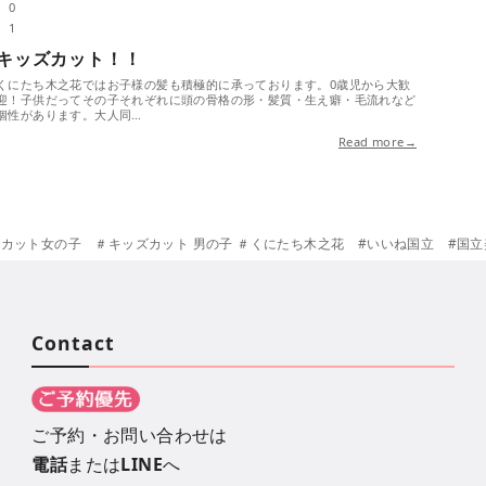
0
1
キッズカット！！
くにたち木之花ではお子様の髪も積極的に承っております。0歳児から大歓
迎！子供だってその子それぞれに頭の骨格の形・髪質・生え癖・毛流れなど
個性があります。大人同…
Read more→
子 ＃キッズカット 男の子 ＃くにたち木之花 #いいね国立 #国立美容室 #国立市美容室＃２席のみの
Contact
ご予約・お問い合わせは
電話
または
LINE
へ