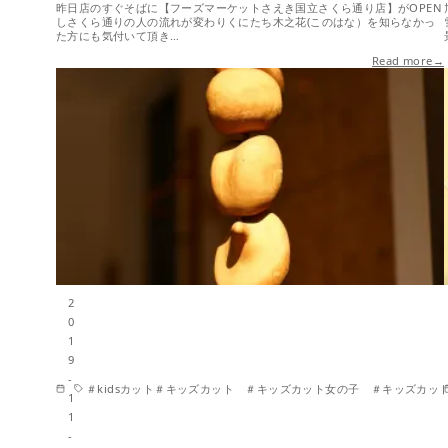
昨日店のすぐそばに【フーズマーケットさえき国立さくら通り店】がOPEN
しさくら通りの人の流れが変わりくにたち木之花(このはな）を知らなかっ
た方にも気付いて頂き…
Read more→
2
0
1
9
-
＃kidsカット＃キッズカット ＃キッズカット女の子 ＃キッズカ
1
1
-