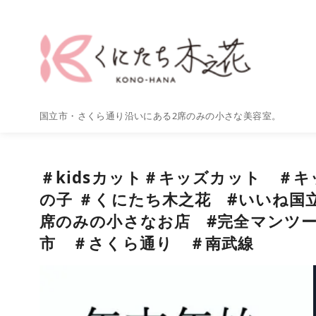
コ
ン
テ
ン
ツ
へ
国立市・さくら通り沿いにある2席のみの小さな美容室。
移
動
＃kidsカット＃キッズカット ＃
の子 ＃くにたち木之花 #いいね国
席のみの小さなお店 #完全マンツ
市 ＃さくら通り ＃南武線