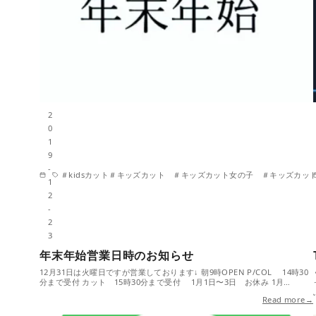
2
0
1
9
-
＃kidsカット＃キッズカット ＃キッズカット女の子 ＃キッズカ
1
2
-
2
3
年末年始営業日時のお知らせ
12月31日は火曜日ですが営業しております↓ 朝9時OPEN P/COL 14時30
分まで受付 カット 15時30分まで受付 1月1日〜3日 お休み 1月…
Read more→