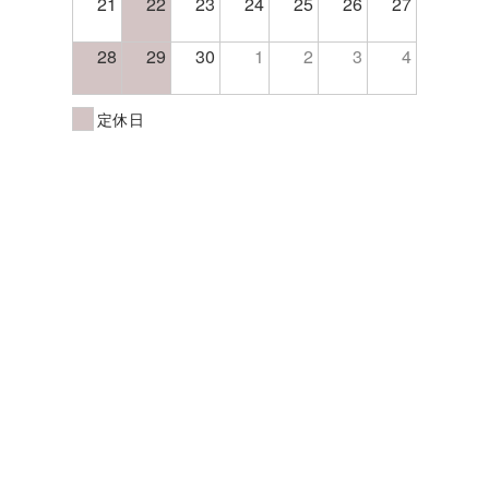
21
22
23
24
25
26
27
28
29
30
1
2
3
4
定休日
みの小さなお店 #完全マンツーマンサロン＃矢川駅＃谷保駅 ＃国立市 ＃さくら通り
 ＃くにたち木之花 #いいね国立 #国立美容室 #国立市美容室＃２席のみの小さな