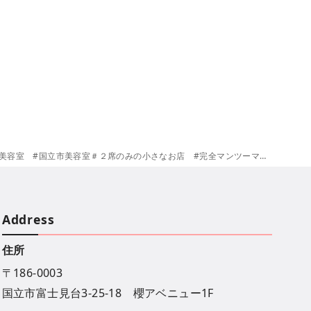
小さなお店 #完全マンツーマンサロン＃矢川駅＃谷保駅 ＃国立市 ＃さくら通り ＃南武線
Address
住所
〒186-0003
国立市富士見台3-25-18 櫻アベニュー1F