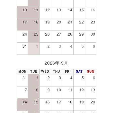
10
11
12
13
14
15
16
17
18
19
20
21
22
23
24
25
26
27
28
29
30
31
1
2
3
4
5
6
2026年 9月
みの小さなお店 #完全マンツーマンサロン＃矢川駅＃谷保駅 ＃国立市 ＃さくら通り
 ＃くにたち木之花 #いいね国立 #国立美容室 #国立市美容室＃２席のみの小さな
MON
TUE
WED
THU
FRI
SAT
SUN
31
1
2
3
4
5
6
7
8
9
10
11
12
13
14
15
16
17
18
19
20