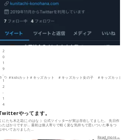
2
0
1
9
-
ット 男の子 ＃くにたち木之花 #いいね国立 #国立美容室 #国立市美容室＃２席の
＃kidsカット＃キッズカット ＃キッズカット女の子 ＃キッズカット 男の子
1
2
-
1
4
Twitterやってます。
くにたち木之花(このはな ）公式ツイッターが実は存在してました。 先日作
ったばかりですが… 最初は個人寄りで軽く楽な気持ちで思いついた事をつ
ぶやいておりました…
Read more→