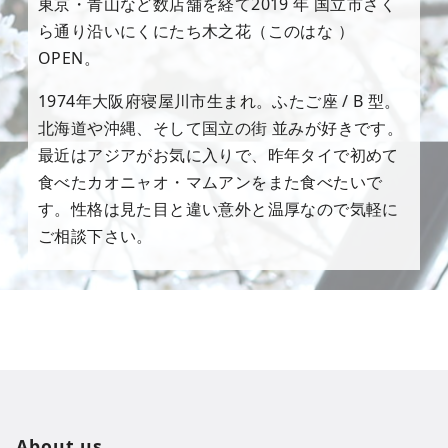
東京・青山など数店舗を経て2019 年 国立市さく
ら通り沿いにくにたち木之花（このはな ）
OPEN。
1974年大阪府寝屋川市生まれ。ふたご座 / B 型。
北海道や沖縄、そして国立の街 並みが好きです。
最近はアジアがお気に入りで、昨年タイで初めて
食べたカオニャオ・マムアンをまた食べたいで
す。性格は見た目と違い意外と温厚なので気軽に
ご相談下さい。
About us