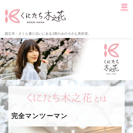
コ
ン
テ
ン
国立市・さくら通り沿いにある2席のみの小さな美容室。
ツ
へ
移
動
完全マンツーマン