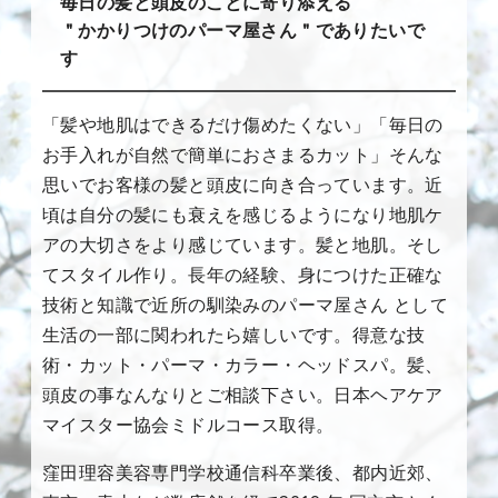
毎日の髪と頭皮のことに寄り添える
＂かかりつけのパーマ屋さん＂でありたいで
す
「髪や地肌はできるだけ傷めたくない」「毎日の
お手入れが自然で簡単におさまるカット」そんな
思いでお客様の髪と頭皮に向き合っています。近
頃は自分の髪にも衰えを感じるようになり地肌ケ
アの大切さをより感じています。髪と地肌。そし
てスタイル作り。長年の経験、身につけた正確な
技術と知識で近所の馴染みのパーマ屋さん として
生活の一部に関われたら嬉しいです。得意な技
術・カット・パーマ・カラー・ヘッドスパ。髪、
頭皮の事なんなりとご相談下さい。日本ヘアケア
マイスター協会ミドルコース取得。
窪田理容美容専門学校通信科卒業後、都内近郊、