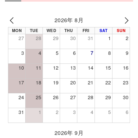
2026年 8月
PREV
NE
MON
TUE
WED
THU
FRI
SAT
SUN
27
28
29
30
31
1
2
3
4
5
6
7
8
9
10
11
12
13
14
15
16
17
18
19
20
21
22
23
24
25
26
27
28
29
30
31
1
2
3
4
5
6
2026年 9月