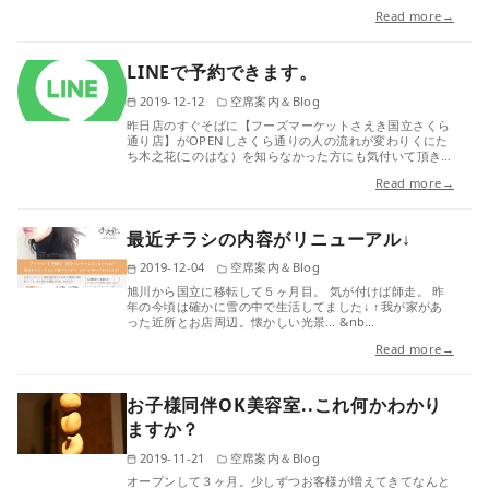
Read more→
LINEで予約できます。
2019-12-12
空席案内＆Blog
昨日店のすぐそばに【フーズマーケットさえき国立さくら
通り店】がOPENしさくら通りの人の流れが変わりくにた
ち木之花(このはな）を知らなかった方にも気付いて頂き…
Read more→
最近チラシの内容がリニューアル↓
2019-12-04
空席案内＆Blog
旭川から国立に移転して５ヶ月目。 気が付けば師走。 昨
年の今頃は確かに雪の中で生活してました↓ ↑我が家があ
った近所とお店周辺。懐かしい光景… &nb…
Read more→
お子様同伴OK美容室..これ何かわかり
ますか？
2019-11-21
空席案内＆Blog
オープンして３ヶ月。少しずつお客様が増えてきてなんと