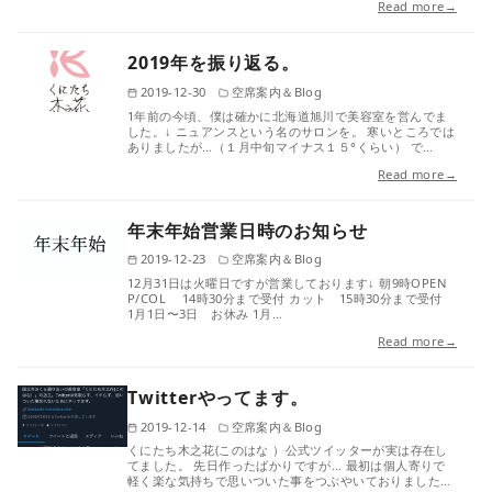
Read more→
2019年を振り返る。
2019-12-30
空席案内＆Blog
1年前の今頃、僕は確かに北海道旭川で美容室を営んでま
した。↓ ニュアンスという名のサロンを。 寒いところでは
ありましたが…（１月中旬マイナス１５°くらい） で…
Read more→
年末年始営業日時のお知らせ
2019-12-23
空席案内＆Blog
12月31日は火曜日ですが営業しております↓ 朝9時OPEN
P/COL 14時30分まで受付 カット 15時30分まで受付
1月1日〜3日 お休み 1月…
Read more→
Twitterやってます。
2019-12-14
空席案内＆Blog
くにたち木之花(このはな ）公式ツイッターが実は存在し
てました。 先日作ったばかりですが… 最初は個人寄りで
軽く楽な気持ちで思いついた事をつぶやいておりました…