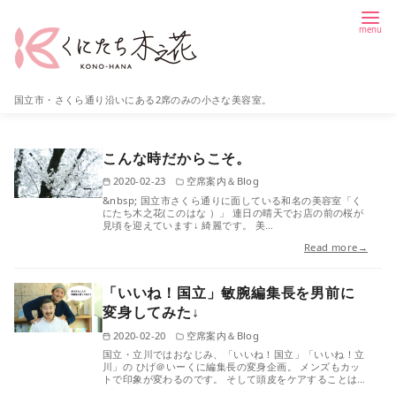
コ
ン
テ
ン
国立市・さくら通り沿いにある2席のみの小さな美容室。
ツ
へ
移
こんな時だからこそ。
動
2020-02-23
空席案内＆Blog
&nbsp; 国立市さくら通りに面している和名の美容室「く
にたち木之花(このはな ）」 連日の晴天でお店の前の桜が
見頃を迎えています↓ 綺麗です。 美…
Read more→
「いいね！国立」敏腕編集長を男前に
変身してみた↓
2020-02-20
空席案内＆Blog
国立・立川ではおなじみ、「いいね！国立」「いいね！立
川」の ひげ＠いーくに編集長の変身企画。 メンズもカッ
トで印象が変わるのです。 そして頭皮をケアすることは…