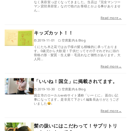
なく美容室っぽくなってきました。当店は『完全マンツー
マン貸切美容室』なので他のお客様とかぶる事がありませ
ん…
Read more→
キッズカット！！
2019-11-01
空席案内＆Blog
くにたち木之花ではお子様の髪も積極的に承っておりま
す。0歳児から大歓迎！子供だってその子それぞれに頭の
骨格の形・髪質・生え癖・毛流れなど個性があります。大
人同…
Read more→
「いいね！国立」に掲載されてます。
2019-10-30
空席案内＆Blog
国立市のローカルwebサイト通称「いーくに」 面白い記
事になってます。是非見て下さい! 編集長ありがとうござ
いました
↓
Read more→
髪の扱いにはこだわって！サプリトリ