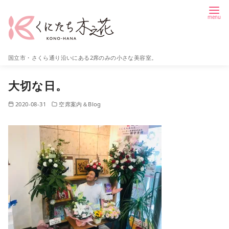
コ
ン
テ
ン
国立市・さくら通り沿いにある2席のみの小さな美容室。
ツ
へ
大切な日。
移
動
2020-08-31
空席案内＆Blog