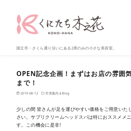
コ
ン
テ
ン
ツ
へ
国立市・さくら通り沿いにある2席のみの小さな美容室。
移
動
OPEN記念企画！まずはお店の雰囲気
まで！
2019-08-12
空席案内＆Blog
少しの間 皆さんが足を運びやすい価格をご用意いた
さい。サプリクリームヘッドスパは特におススメメ
す。この機会に是非!