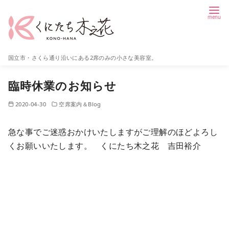
コ
ン
テ
ン
国立市・さくら通り沿いにある2席のみの小さな美容室。
ツ
へ
臨時休業のお知らせ
移
動
2020-04-30
空席案内＆Blog
急な事でご迷惑おかけいたしますがご理解のほどよろし
くお願いいたします。 くにたち木之花 吉田裕介