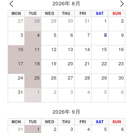
2026年 8月
PREV
NE
MON
TUE
WED
THU
FRI
SAT
SUN
27
28
29
30
31
1
2
3
4
5
6
7
8
9
10
11
12
13
14
15
16
17
18
19
20
21
22
23
24
25
26
27
28
29
30
31
1
2
3
4
5
6
2026年 9月
MON
TUE
WED
THU
FRI
SAT
SUN
31
1
2
3
4
5
6