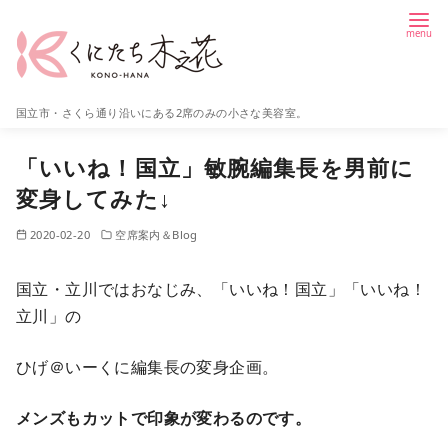
コ
ン
テ
ン
国立市・さくら通り沿いにある2席のみの小さな美容室。
ツ
へ
「いいね！国立」敏腕編集長を男前に
移
変身してみた↓
動
2020-02-20
空席案内＆Blog
国立・立川ではおなじみ、「いいね！国立」「いいね！
立川」の
ひげ＠いーくに編集長の変身企画。
メンズもカットで印象が変わるのです。