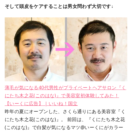
そして頭皮をケアすることは男女問わず大切です↓
薄毛が気になる40代男性がプライベートヘアサロン『く
にたち木之花(このはな)』で美容室初体験してみた！
【いーくに広告】 | いいね！国立
昨年の夏にオープンした、さくら通りにある美容室『く
にたち木之花(このはな)』。 前回は、『くにたち木之花
(このはな)』で白髪が気になるマツ@いーくにがカラー